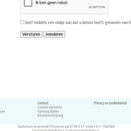
Geef middels een vinkje aan dat u kennis heeft genomen van 
Contact
Privacy en cookiebeleid
Contact opnemen
even
Openingstijden
Routebeschrijving
Tandartsen Groenveld | Prinsenstraat 8 | 5913 ST Venlo | 077-3541506
Tandartsprakijk Bogie
|
Tandartspraktijk Bolhaar